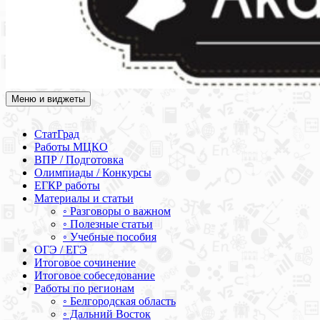
Меню и виджеты
Академия СОВА
Подготовка к ЕГЭ, ОГЭ, ВПР, МЦКО, СтатГрад, КДР, ВОШ,
олимпиады и конкурсы
СтатГрад
Работы МЦКО
ВПР / Подготовка
Олимпиады / Конкурсы
ЕГКР работы
Материалы и статьи
◦ Разговоры о важном
◦ Полезные статьи
◦ Учебные пособия
ОГЭ / ЕГЭ
Итоговое сочинение
Итоговое собеседование
Работы по регионам
◦ Белгородская область
◦ Дальний Восток