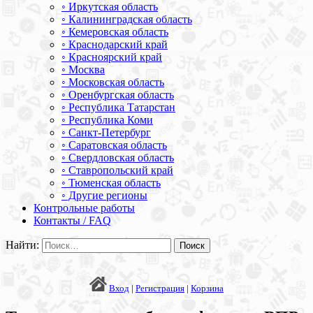
◦ Иркутская область
◦ Калининградская область
◦ Кемеровская область
◦ Краснодарский край
◦ Красноярский край
◦ Москва
◦ Московская область
◦ Оренбургская область
◦ Республика Татарстан
◦ Республика Коми
◦ Санкт-Петербург
◦ Саратовская область
◦ Свердловская область
◦ Ставропольский край
◦ Тюменская область
◦ Другие регионы
Контрольные работы
Контакты / FAQ
Найти:
Вход
|
Регистрация
|
Корзина