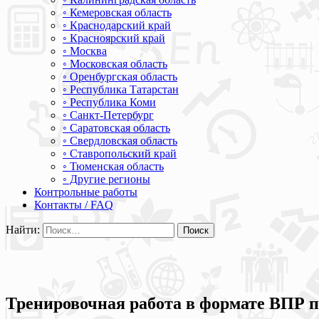
◦ Кемеровская область
◦ Краснодарский край
◦ Красноярский край
◦ Москва
◦ Московская область
◦ Оренбургская область
◦ Республика Татарстан
◦ Республика Коми
◦ Санкт-Петербург
◦ Саратовская область
◦ Свердловская область
◦ Ставропольский край
◦ Тюменская область
◦ Другие регионы
Контрольные работы
Контакты / FAQ
Найти:
Тренировочная работа в формате ВПР п