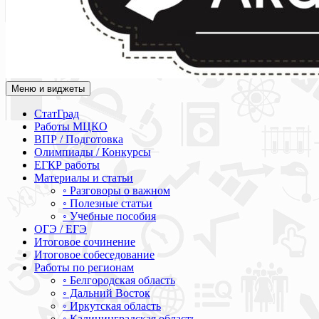
Меню и виджеты
Академия СОВА
Подготовка к ЕГЭ, ОГЭ, ВПР, МЦКО, СтатГрад, КДР, ВОШ, о
СтатГрад
Работы МЦКО
ВПР / Подготовка
Олимпиады / Конкурсы
ЕГКР работы
Материалы и статьи
◦ Разговоры о важном
◦ Полезные статьи
◦ Учебные пособия
ОГЭ / ЕГЭ
Итоговое сочинение
Итоговое собеседование
Работы по регионам
◦ Белгородская область
◦ Дальний Восток
◦ Иркутская область
◦ Калининградская область