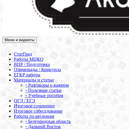
Меню и виджеты
Академия СОВА
Подготовка к ЕГЭ, ОГЭ, ВПР, МЦКО, СтатГрад, КДР, ВОШ,
олимпиады и конкурсы
СтатГрад
Работы МЦКО
ВПР / Подготовка
Олимпиады / Конкурсы
ЕГКР работы
Материалы и статьи
◦ Разговоры о важном
◦ Полезные статьи
◦ Учебные пособия
ОГЭ / ЕГЭ
Итоговое сочинение
Итоговое собеседование
Работы по регионам
◦ Белгородская область
◦ Дальний Восток