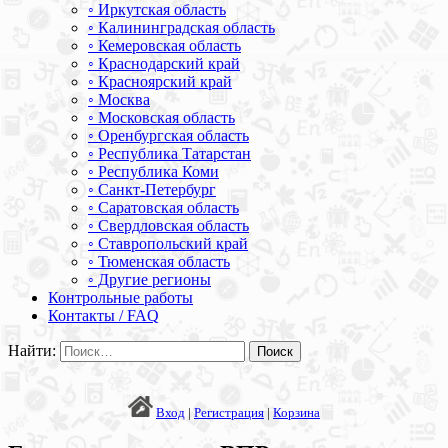
◦ Иркутская область
◦ Калининградская область
◦ Кемеровская область
◦ Краснодарский край
◦ Красноярский край
◦ Москва
◦ Московская область
◦ Оренбургская область
◦ Республика Татарстан
◦ Республика Коми
◦ Санкт-Петербург
◦ Саратовская область
◦ Свердловская область
◦ Ставропольский край
◦ Тюменская область
◦ Другие регионы
Контрольные работы
Контакты / FAQ
Найти:
Вход
|
Регистрация
|
Корзина