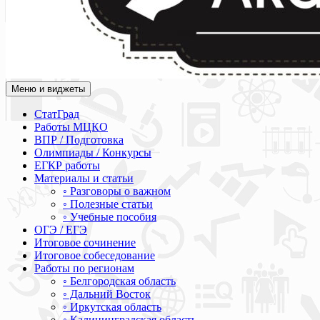
Меню и виджеты
Академия СОВА
Подготовка к ЕГЭ, ОГЭ, ВПР, МЦКО, СтатГрад, КДР, ВОШ, о
СтатГрад
Работы МЦКО
ВПР / Подготовка
Олимпиады / Конкурсы
ЕГКР работы
Материалы и статьи
◦ Разговоры о важном
◦ Полезные статьи
◦ Учебные пособия
ОГЭ / ЕГЭ
Итоговое сочинение
Итоговое собеседование
Работы по регионам
◦ Белгородская область
◦ Дальний Восток
◦ Иркутская область
◦ Калининградская область