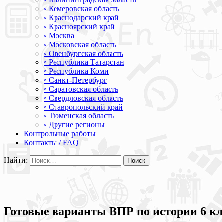
◦ Кемеровская область
◦ Краснодарский край
◦ Красноярский край
◦ Москва
◦ Московская область
◦ Оренбургская область
◦ Республика Татарстан
◦ Республика Коми
◦ Санкт-Петербург
◦ Саратовская область
◦ Свердловская область
◦ Ставропольский край
◦ Тюменская область
◦ Другие регионы
Контрольные работы
Контакты / FAQ
Найти:
Готовые варианты ВПР по истории 6 кла