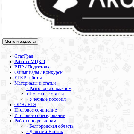
Меню и виджеты
Академия СОВА
Подготовка к ЕГЭ, ОГЭ, ВПР, МЦКО, СтатГрад, КДР, ВОШ,
олимпиады и конкурсы
СтатГрад
Работы МЦКО
ВПР / Подготовка
Олимпиады / Конкурсы
ЕГКР работы
Материалы и статьи
◦ Разговоры о важном
◦ Полезные статьи
◦ Учебные пособия
ОГЭ / ЕГЭ
Итоговое сочинение
Итоговое собеседование
Работы по регионам
◦ Белгородская область
◦ Дальний Восток