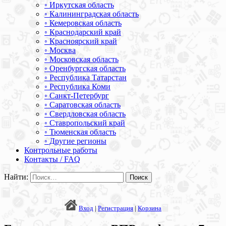
◦ Иркутская область
◦ Калининградская область
◦ Кемеровская область
◦ Краснодарский край
◦ Красноярский край
◦ Москва
◦ Московская область
◦ Оренбургская область
◦ Республика Татарстан
◦ Республика Коми
◦ Санкт-Петербург
◦ Саратовская область
◦ Свердловская область
◦ Ставропольский край
◦ Тюменская область
◦ Другие регионы
Контрольные работы
Контакты / FAQ
Найти:
Вход
|
Регистрация
|
Корзина