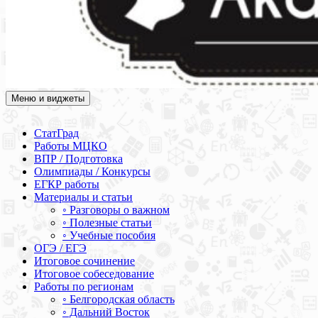
Меню и виджеты
Академия СОВА
Подготовка к ЕГЭ, ОГЭ, ВПР, МЦКО, СтатГрад, КДР, ВОШ,
олимпиады и конкурсы
СтатГрад
Работы МЦКО
ВПР / Подготовка
Олимпиады / Конкурсы
ЕГКР работы
Материалы и статьи
◦ Разговоры о важном
◦ Полезные статьи
◦ Учебные пособия
ОГЭ / ЕГЭ
Итоговое сочинение
Итоговое собеседование
Работы по регионам
◦ Белгородская область
◦ Дальний Восток