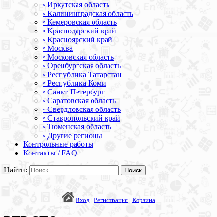
◦ Иркутская область
◦ Калининградская область
◦ Кемеровская область
◦ Краснодарский край
◦ Красноярский край
◦ Москва
◦ Московская область
◦ Оренбургская область
◦ Республика Татарстан
◦ Республика Коми
◦ Санкт-Петербург
◦ Саратовская область
◦ Свердловская область
◦ Ставропольский край
◦ Тюменская область
◦ Другие регионы
Контрольные работы
Контакты / FAQ
Найти:
Вход
|
Регистрация
|
Корзина