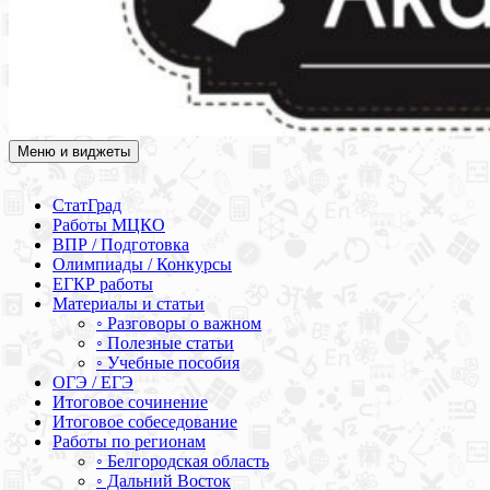
Меню и виджеты
Академия СОВА
Подготовка к ЕГЭ, ОГЭ, ВПР, МЦКО, СтатГрад, КДР, ВОШ,
олимпиады и конкурсы
СтатГрад
Работы МЦКО
ВПР / Подготовка
Олимпиады / Конкурсы
ЕГКР работы
Материалы и статьи
◦ Разговоры о важном
◦ Полезные статьи
◦ Учебные пособия
ОГЭ / ЕГЭ
Итоговое сочинение
Итоговое собеседование
Работы по регионам
◦ Белгородская область
◦ Дальний Восток