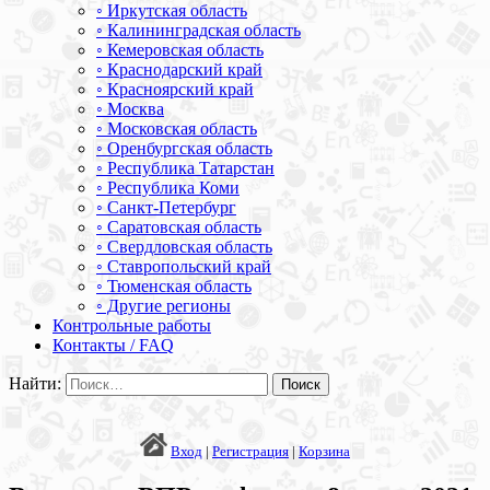
◦ Иркутская область
◦ Калининградская область
◦ Кемеровская область
◦ Краснодарский край
◦ Красноярский край
◦ Москва
◦ Московская область
◦ Оренбургская область
◦ Республика Татарстан
◦ Республика Коми
◦ Санкт-Петербург
◦ Саратовская область
◦ Свердловская область
◦ Ставропольский край
◦ Тюменская область
◦ Другие регионы
Контрольные работы
Контакты / FAQ
Найти:
Вход
|
Регистрация
|
Корзина