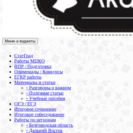
Меню и виджеты
Академия СОВА
Подготовка к ЕГЭ, ОГЭ, ВПР, МЦКО, СтатГрад, КДР, ВОШ,
олимпиады и конкурсы
СтатГрад
Работы МЦКО
ВПР / Подготовка
Олимпиады / Конкурсы
ЕГКР работы
Материалы и статьи
◦ Разговоры о важном
◦ Полезные статьи
◦ Учебные пособия
ОГЭ / ЕГЭ
Итоговое сочинение
Итоговое собеседование
Работы по регионам
◦ Белгородская область
◦ Дальний Восток