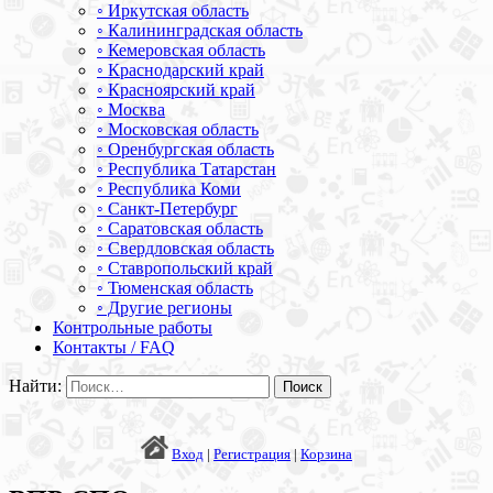
◦ Иркутская область
◦ Калининградская область
◦ Кемеровская область
◦ Краснодарский край
◦ Красноярский край
◦ Москва
◦ Московская область
◦ Оренбургская область
◦ Республика Татарстан
◦ Республика Коми
◦ Санкт-Петербург
◦ Саратовская область
◦ Свердловская область
◦ Ставропольский край
◦ Тюменская область
◦ Другие регионы
Контрольные работы
Контакты / FAQ
Найти:
Вход
|
Регистрация
|
Корзина