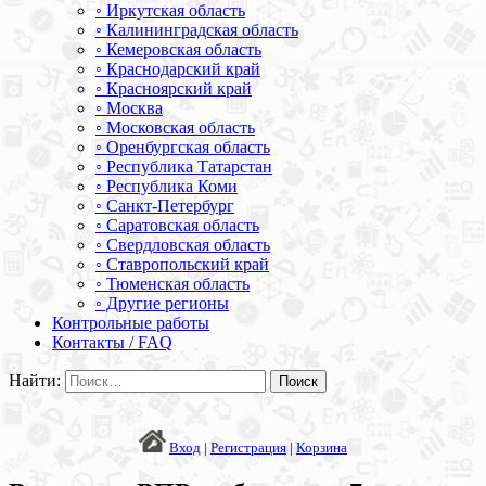
◦ Иркутская область
◦ Калининградская область
◦ Кемеровская область
◦ Краснодарский край
◦ Красноярский край
◦ Москва
◦ Московская область
◦ Оренбургская область
◦ Республика Татарстан
◦ Республика Коми
◦ Санкт-Петербург
◦ Саратовская область
◦ Свердловская область
◦ Ставропольский край
◦ Тюменская область
◦ Другие регионы
Контрольные работы
Контакты / FAQ
Найти:
Вход
|
Регистрация
|
Корзина