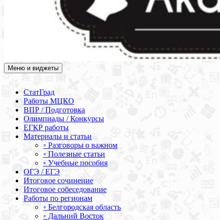
Меню и виджеты
Академия СОВА
Подготовка к ЕГЭ, ОГЭ, ВПР, МЦКО, СтатГрад, КДР, ВОШ,
олимпиады и конкурсы
СтатГрад
Работы МЦКО
ВПР / Подготовка
Олимпиады / Конкурсы
ЕГКР работы
Материалы и статьи
◦ Разговоры о важном
◦ Полезные статьи
◦ Учебные пособия
ОГЭ / ЕГЭ
Итоговое сочинение
Итоговое собеседование
Работы по регионам
◦ Белгородская область
◦ Дальний Восток