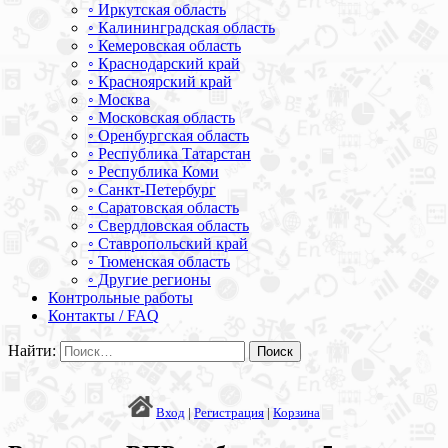
◦ Иркутская область
◦ Калининградская область
◦ Кемеровская область
◦ Краснодарский край
◦ Красноярский край
◦ Москва
◦ Московская область
◦ Оренбургская область
◦ Республика Татарстан
◦ Республика Коми
◦ Санкт-Петербург
◦ Саратовская область
◦ Свердловская область
◦ Ставропольский край
◦ Тюменская область
◦ Другие регионы
Контрольные работы
Контакты / FAQ
Найти:
Вход
|
Регистрация
|
Корзина