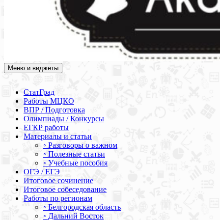
Меню и виджеты
Академия СОВА
Подготовка к ЕГЭ, ОГЭ, ВПР, МЦКО, СтатГрад, КДР, ВОШ,
олимпиады и конкурсы
СтатГрад
Работы МЦКО
ВПР / Подготовка
Олимпиады / Конкурсы
ЕГКР работы
Материалы и статьи
◦ Разговоры о важном
◦ Полезные статьи
◦ Учебные пособия
ОГЭ / ЕГЭ
Итоговое сочинение
Итоговое собеседование
Работы по регионам
◦ Белгородская область
◦ Дальний Восток