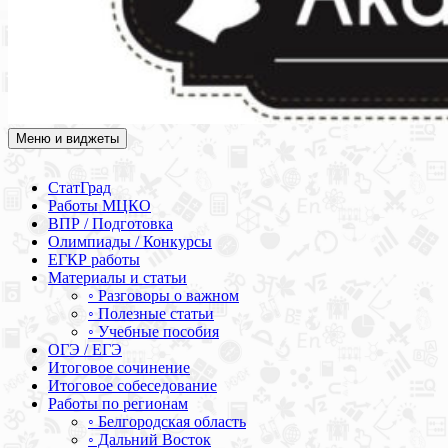
Меню и виджеты
Академия СОВА
Подготовка к ЕГЭ, ОГЭ, ВПР, МЦКО, СтатГрад, КДР, ВОШ,
олимпиады и конкурсы
СтатГрад
Работы МЦКО
ВПР / Подготовка
Олимпиады / Конкурсы
ЕГКР работы
Материалы и статьи
◦ Разговоры о важном
◦ Полезные статьи
◦ Учебные пособия
ОГЭ / ЕГЭ
Итоговое сочинение
Итоговое собеседование
Работы по регионам
◦ Белгородская область
◦ Дальний Восток