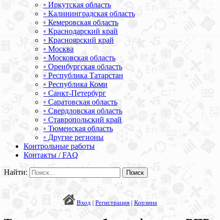
◦ Иркутская область
◦ Калининградская область
◦ Кемеровская область
◦ Краснодарский край
◦ Красноярский край
◦ Москва
◦ Московская область
◦ Оренбургская область
◦ Республика Татарстан
◦ Республика Коми
◦ Санкт-Петербург
◦ Саратовская область
◦ Свердловская область
◦ Ставропольский край
◦ Тюменская область
◦ Другие регионы
Контрольные работы
Контакты / FAQ
Найти:
Вход
|
Регистрация
|
Корзина