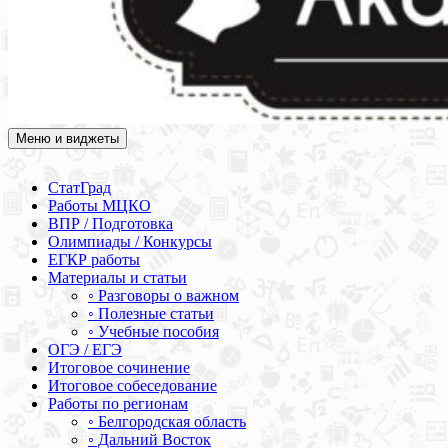
Меню и виджеты
Академия СОВА
Подготовка к ЕГЭ, ОГЭ, ВПР, МЦКО, СтатГрад, КДР, ВОШ,
олимпиады и конкурсы
СтатГрад
Работы МЦКО
ВПР / Подготовка
Олимпиады / Конкурсы
ЕГКР работы
Материалы и статьи
◦ Разговоры о важном
◦ Полезные статьи
◦ Учебные пособия
ОГЭ / ЕГЭ
Итоговое сочинение
Итоговое собеседование
Работы по регионам
◦ Белгородская область
◦ Дальний Восток