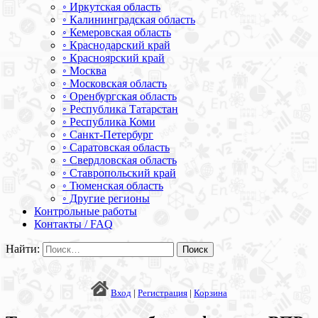
◦ Иркутская область
◦ Калининградская область
◦ Кемеровская область
◦ Краснодарский край
◦ Красноярский край
◦ Москва
◦ Московская область
◦ Оренбургская область
◦ Республика Татарстан
◦ Республика Коми
◦ Санкт-Петербург
◦ Саратовская область
◦ Свердловская область
◦ Ставропольский край
◦ Тюменская область
◦ Другие регионы
Контрольные работы
Контакты / FAQ
Найти:
Вход
|
Регистрация
|
Корзина