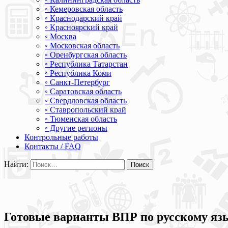
◦ Кемеровская область
◦ Краснодарский край
◦ Красноярский край
◦ Москва
◦ Московская область
◦ Оренбургская область
◦ Республика Татарстан
◦ Республика Коми
◦ Санкт-Петербург
◦ Саратовская область
◦ Свердловская область
◦ Ставропольский край
◦ Тюменская область
◦ Другие регионы
Контрольные работы
Контакты / FAQ
Найти:
Готовые варианты ВПР по русскому язык