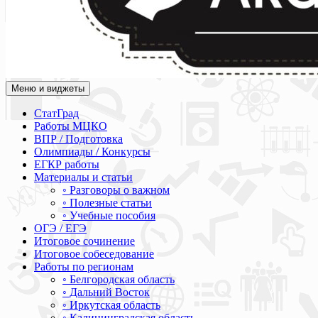
Меню и виджеты
Академия СОВА
Подготовка к ЕГЭ, ОГЭ, ВПР, МЦКО, СтатГрад, КДР, ВОШ, о
СтатГрад
Работы МЦКО
ВПР / Подготовка
Олимпиады / Конкурсы
ЕГКР работы
Материалы и статьи
◦ Разговоры о важном
◦ Полезные статьи
◦ Учебные пособия
ОГЭ / ЕГЭ
Итоговое сочинение
Итоговое собеседование
Работы по регионам
◦ Белгородская область
◦ Дальний Восток
◦ Иркутская область
◦ Калининградская область