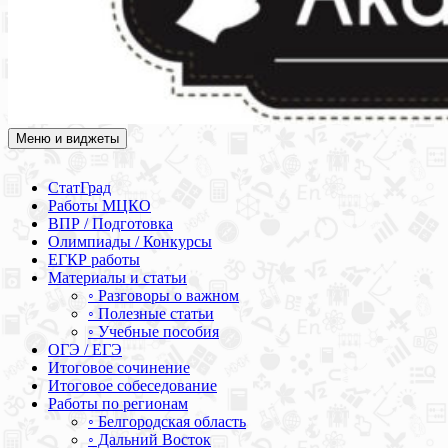
Меню и виджеты
Академия СОВА
Подготовка к ЕГЭ, ОГЭ, ВПР, МЦКО, СтатГрад, КДР, ВОШ,
олимпиады и конкурсы
СтатГрад
Работы МЦКО
ВПР / Подготовка
Олимпиады / Конкурсы
ЕГКР работы
Материалы и статьи
◦ Разговоры о важном
◦ Полезные статьи
◦ Учебные пособия
ОГЭ / ЕГЭ
Итоговое сочинение
Итоговое собеседование
Работы по регионам
◦ Белгородская область
◦ Дальний Восток