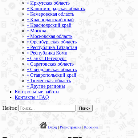
◦ Иркутская область
◦ Калининградская область
◦ Кемеровская область
◦ Краснодарский край
◦ Красноярский край
◦ Москва
◦ Московская область
◦ Оренбургская область
◦ Республика Татарстан
◦ Республика Коми
◦ Санкт-Петербург
◦ Саратовская область
◦ Свердловская область
◦ Ставропольский край
◦ Тюменская область
◦ Другие регионы
Контрольные работы
Контакты / FAQ
Найти:
Вход
|
Регистрация
|
Корзина