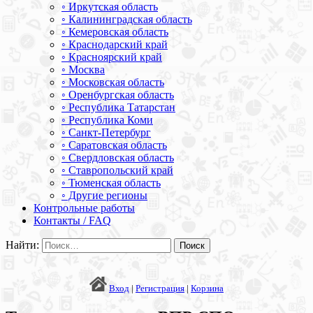
◦ Иркутская область
◦ Калининградская область
◦ Кемеровская область
◦ Краснодарский край
◦ Красноярский край
◦ Москва
◦ Московская область
◦ Оренбургская область
◦ Республика Татарстан
◦ Республика Коми
◦ Санкт-Петербург
◦ Саратовская область
◦ Свердловская область
◦ Ставропольский край
◦ Тюменская область
◦ Другие регионы
Контрольные работы
Контакты / FAQ
Найти:
Вход
|
Регистрация
|
Корзина