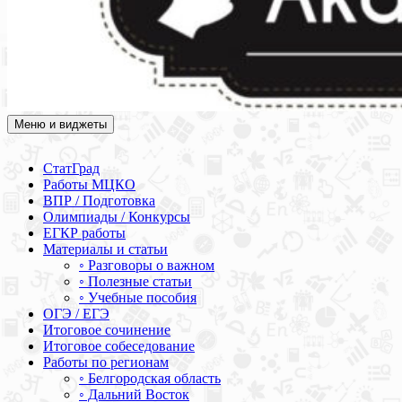
Меню и виджеты
Академия СОВА
Подготовка к ЕГЭ, ОГЭ, ВПР, МЦКО, СтатГрад, КДР, ВОШ,
олимпиады и конкурсы
СтатГрад
Работы МЦКО
ВПР / Подготовка
Олимпиады / Конкурсы
ЕГКР работы
Материалы и статьи
◦ Разговоры о важном
◦ Полезные статьи
◦ Учебные пособия
ОГЭ / ЕГЭ
Итоговое сочинение
Итоговое собеседование
Работы по регионам
◦ Белгородская область
◦ Дальний Восток