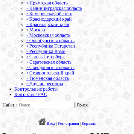
◦ Иркутская область
◦ Калининградская область
◦ Кемеровская область
◦ Краснодарский край
◦ Красноярский край
◦ Москва
◦ Московская область
◦ Оренбургская область
◦ Республика Татарстан
◦ Республика Коми
◦ Санкт-Петербург
◦ Саратовская область
◦ Свердловская область
◦ Ставропольский край
◦ Тюменская область
◦ Другие регионы
Контрольные работы
Контакты / FAQ
Найти:
Вход
|
Регистрация
|
Корзина