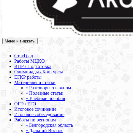
Меню и виджеты
Академия СОВА
Подготовка к ЕГЭ, ОГЭ, ВПР, МЦКО, СтатГрад, КДР, ВОШ,
олимпиады и конкурсы
СтатГрад
Работы МЦКО
ВПР / Подготовка
Олимпиады / Конкурсы
ЕГКР работы
Материалы и статьи
◦ Разговоры о важном
◦ Полезные статьи
◦ Учебные пособия
ОГЭ / ЕГЭ
Итоговое сочинение
Итоговое собеседование
Работы по регионам
◦ Белгородская область
◦ Дальний Восток