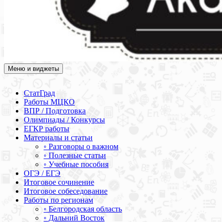
Меню и виджеты
Академия СОВА
Подготовка к ЕГЭ, ОГЭ, ВПР, МЦКО, СтатГрад, КДР, ВОШ,
олимпиады и конкурсы
СтатГрад
Работы МЦКО
ВПР / Подготовка
Олимпиады / Конкурсы
ЕГКР работы
Материалы и статьи
◦ Разговоры о важном
◦ Полезные статьи
◦ Учебные пособия
ОГЭ / ЕГЭ
Итоговое сочинение
Итоговое собеседование
Работы по регионам
◦ Белгородская область
◦ Дальний Восток