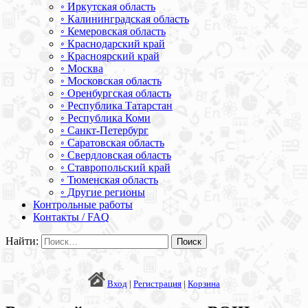
◦ Иркутская область
◦ Калининградская область
◦ Кемеровская область
◦ Краснодарский край
◦ Красноярский край
◦ Москва
◦ Московская область
◦ Оренбургская область
◦ Республика Татарстан
◦ Республика Коми
◦ Санкт-Петербург
◦ Саратовская область
◦ Свердловская область
◦ Ставропольский край
◦ Тюменская область
◦ Другие регионы
Контрольные работы
Контакты / FAQ
Найти:
Вход
|
Регистрация
|
Корзина