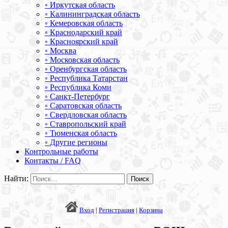
◦ Иркутская область
◦ Калининградская область
◦ Кемеровская область
◦ Краснодарский край
◦ Красноярский край
◦ Москва
◦ Московская область
◦ Оренбургская область
◦ Республика Татарстан
◦ Республика Коми
◦ Санкт-Петербург
◦ Саратовская область
◦ Свердловская область
◦ Ставропольский край
◦ Тюменская область
◦ Другие регионы
Контрольные работы
Контакты / FAQ
Найти:
Вход
|
Регистрация
|
Корзина