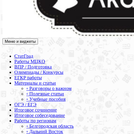
Меню и виджеты
Академия СОВА
Подготовка к ЕГЭ, ОГЭ, ВПР, МЦКО, СтатГрад, КДР, ВОШ,
олимпиады и конкурсы
СтатГрад
Работы МЦКО
ВПР / Подготовка
Олимпиады / Конкурсы
ЕГКР работы
Материалы и статьи
◦ Разговоры о важном
◦ Полезные статьи
◦ Учебные пособия
ОГЭ / ЕГЭ
Итоговое сочинение
Итоговое собеседование
Работы по регионам
◦ Белгородская область
◦ Дальний Восток