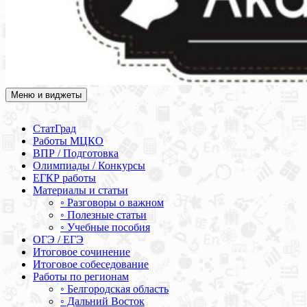
Меню и виджеты
Академия СОВА
Подготовка к ЕГЭ, ОГЭ, ВПР, МЦКО, СтатГрад, КДР, ВОШ,
олимпиады и конкурсы
СтатГрад
Работы МЦКО
ВПР / Подготовка
Олимпиады / Конкурсы
ЕГКР работы
Материалы и статьи
◦ Разговоры о важном
◦ Полезные статьи
◦ Учебные пособия
ОГЭ / ЕГЭ
Итоговое сочинение
Итоговое собеседование
Работы по регионам
◦ Белгородская область
◦ Дальний Восток