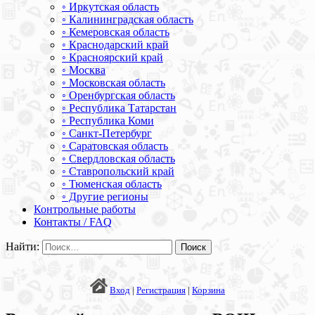
◦ Иркутская область
◦ Калининградская область
◦ Кемеровская область
◦ Краснодарский край
◦ Красноярский край
◦ Москва
◦ Московская область
◦ Оренбургская область
◦ Республика Татарстан
◦ Республика Коми
◦ Санкт-Петербург
◦ Саратовская область
◦ Свердловская область
◦ Ставропольский край
◦ Тюменская область
◦ Другие регионы
Контрольные работы
Контакты / FAQ
Найти:
Вход
|
Регистрация
|
Корзина