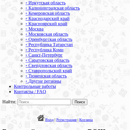
◦ Иркутская область
◦ Калининградская область
◦ Кемеровская область
◦ Краснодарский край
◦ Красноярский край
◦ Москва
◦ Московская область
◦ Оренбургская область
◦ Республика Татарстан
◦ Республика Коми
◦ Санкт-Петербург
◦ Саратовская область
◦ Свердловская область
◦ Ставропольский край
◦ Тюменская область
◦ Другие регионы
Контрольные работы
Контакты / FAQ
Найти:
Вход
|
Регистрация
|
Корзина