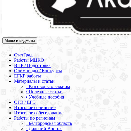
Меню и виджеты
Академия СОВА
Подготовка к ЕГЭ, ОГЭ, ВПР, МЦКО, СтатГрад, КДР, ВОШ,
олимпиады и конкурсы
СтатГрад
Работы МЦКО
ВПР / Подготовка
Олимпиады / Конкурсы
ЕГКР работы
Материалы и статьи
◦ Разговоры о важном
◦ Полезные статьи
◦ Учебные пособия
ОГЭ / ЕГЭ
Итоговое сочинение
Итоговое собеседование
Работы по регионам
◦ Белгородская область
◦ Дальний Восток