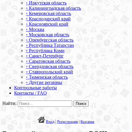
◦ Иркутская область
◦ Калининградская область
◦ Кемеровская область
◦ Краснодарский край
◦ Красноярский край
◦ Москва
◦ Московская область
◦ Оренбургская область
◦ Республика Татарстан
◦ Республика Коми
◦ Санкт-Петербург
◦ Саратовская область
◦ Свердловская область
◦ Ставропольский край
◦ Тюменская область
◦ Другие регионы
Контрольные работы
Контакты / FAQ
Найти:
Вход
|
Регистрация
|
Корзина