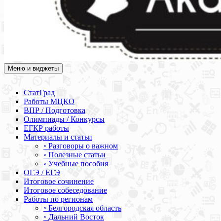
Меню и виджеты
Академия СОВА
Подготовка к ЕГЭ, ОГЭ, ВПР, МЦКО, СтатГрад, КДР, ВОШ,
олимпиады и конкурсы
СтатГрад
Работы МЦКО
ВПР / Подготовка
Олимпиады / Конкурсы
ЕГКР работы
Материалы и статьи
◦ Разговоры о важном
◦ Полезные статьи
◦ Учебные пособия
ОГЭ / ЕГЭ
Итоговое сочинение
Итоговое собеседование
Работы по регионам
◦ Белгородская область
◦ Дальний Восток