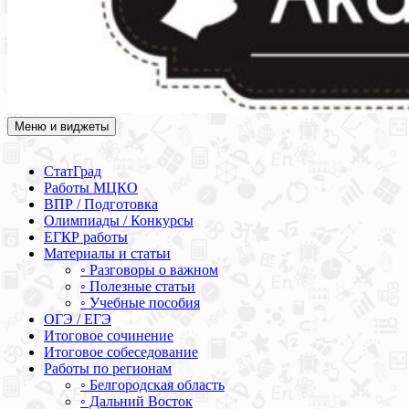
Меню и виджеты
Академия СОВА
Подготовка к ЕГЭ, ОГЭ, ВПР, МЦКО, СтатГрад, КДР, ВОШ,
олимпиады и конкурсы
СтатГрад
Работы МЦКО
ВПР / Подготовка
Олимпиады / Конкурсы
ЕГКР работы
Материалы и статьи
◦ Разговоры о важном
◦ Полезные статьи
◦ Учебные пособия
ОГЭ / ЕГЭ
Итоговое сочинение
Итоговое собеседование
Работы по регионам
◦ Белгородская область
◦ Дальний Восток