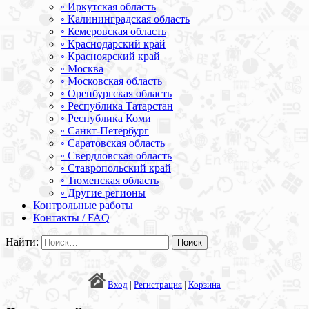
◦ Иркутская область
◦ Калининградская область
◦ Кемеровская область
◦ Краснодарский край
◦ Красноярский край
◦ Москва
◦ Московская область
◦ Оренбургская область
◦ Республика Татарстан
◦ Республика Коми
◦ Санкт-Петербург
◦ Саратовская область
◦ Свердловская область
◦ Ставропольский край
◦ Тюменская область
◦ Другие регионы
Контрольные работы
Контакты / FAQ
Найти:
Вход
|
Регистрация
|
Корзина