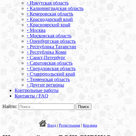
◦ Иркутская область
◦ Калининградская область
◦ Кемеровская область
◦ Краснодарский край
◦ Красноярский край
◦ Москва
◦ Московская область
◦ Оренбургская область
◦ Республика Татарстан
◦ Республика Коми
◦ Санкт-Петербург
◦ Саратовская область
◦ Свердловская область
◦ Ставропольский край
◦ Тюменская область
◦ Другие регионы
Контрольные работы
Контакты / FAQ
Найти:
Вход
|
Регистрация
|
Корзина