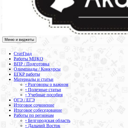
Меню и виджеты
Академия СОВА
Подготовка к ЕГЭ, ОГЭ, ВПР, МЦКО, СтатГрад, КДР, ВОШ,
олимпиады и конкурсы
СтатГрад
Работы МЦКО
ВПР / Подготовка
Олимпиады / Конкурсы
ЕГКР работы
Материалы и статьи
◦ Разговоры о важном
◦ Полезные статьи
◦ Учебные пособия
ОГЭ / ЕГЭ
Итоговое сочинение
Итоговое собеседование
Работы по регионам
◦ Белгородская область
◦ Дальний Восток