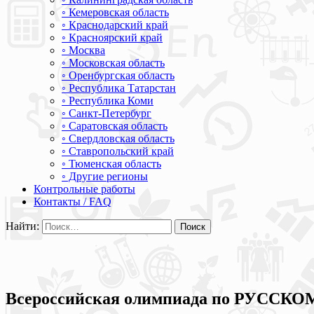
◦ Кемеровская область
◦ Краснодарский край
◦ Красноярский край
◦ Москва
◦ Московская область
◦ Оренбургская область
◦ Республика Татарстан
◦ Республика Коми
◦ Санкт-Петербург
◦ Саратовская область
◦ Свердловская область
◦ Ставропольский край
◦ Тюменская область
◦ Другие регионы
Контрольные работы
Контакты / FAQ
Найти:
Всероссийская олимпиада по РУССК