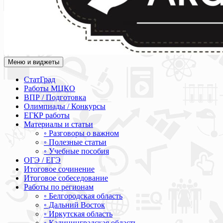
Меню и виджеты
Академия СОВА
Подготовка к ЕГЭ, ОГЭ, ВПР, МЦКО, СтатГрад, КДР, ВОШ, о
СтатГрад
Работы МЦКО
ВПР / Подготовка
Олимпиады / Конкурсы
ЕГКР работы
Материалы и статьи
◦ Разговоры о важном
◦ Полезные статьи
◦ Учебные пособия
ОГЭ / ЕГЭ
Итоговое сочинение
Итоговое собеседование
Работы по регионам
◦ Белгородская область
◦ Дальний Восток
◦ Иркутская область
◦ Калининградская область