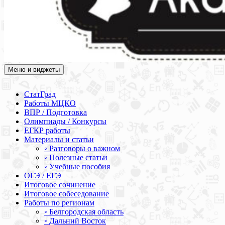
Меню и виджеты
Академия СОВА
Подготовка к ЕГЭ, ОГЭ, ВПР, МЦКО, СтатГрад, КДР, ВОШ,
олимпиады и конкурсы
СтатГрад
Работы МЦКО
ВПР / Подготовка
Олимпиады / Конкурсы
ЕГКР работы
Материалы и статьи
◦ Разговоры о важном
◦ Полезные статьи
◦ Учебные пособия
ОГЭ / ЕГЭ
Итоговое сочинение
Итоговое собеседование
Работы по регионам
◦ Белгородская область
◦ Дальний Восток