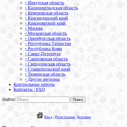
◦ Иркутская область
◦ Калининградская область
◦ Кемеровская область
◦ Краснодарский край
◦ Красноярский край
◦ Москва
◦ Московская область
◦ Оренбургская область
◦ Республика Татарстан
◦ Республика Коми
◦ Санкт-Петербург
◦ Саратовская область
◦ Свердловская область
◦ Ставропольский край
◦ Тюменская область
◦ Другие регионы
Контрольные работы
Контакты / FAQ
Найти:
Вход
|
Регистрация
|
Корзина