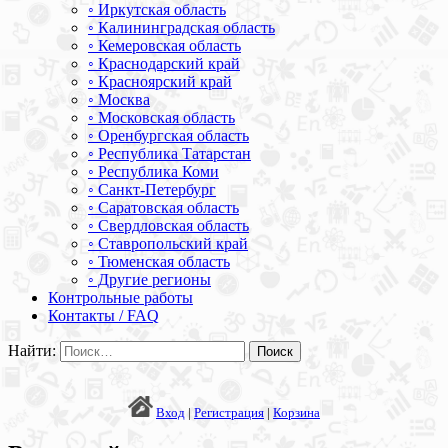
◦ Иркутская область
◦ Калининградская область
◦ Кемеровская область
◦ Краснодарский край
◦ Красноярский край
◦ Москва
◦ Московская область
◦ Оренбургская область
◦ Республика Татарстан
◦ Республика Коми
◦ Санкт-Петербург
◦ Саратовская область
◦ Свердловская область
◦ Ставропольский край
◦ Тюменская область
◦ Другие регионы
Контрольные работы
Контакты / FAQ
Найти:
Вход
|
Регистрация
|
Корзина