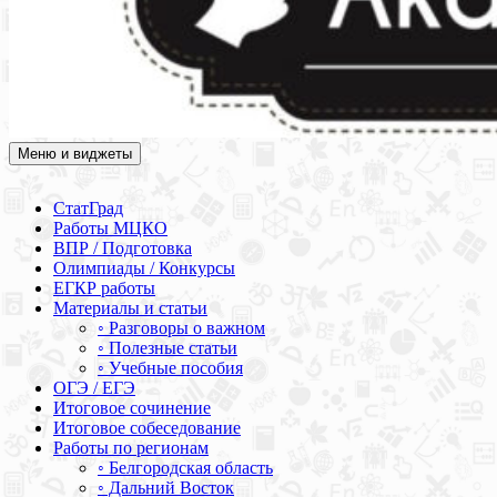
Меню и виджеты
Академия СОВА
Подготовка к ЕГЭ, ОГЭ, ВПР, МЦКО, СтатГрад, КДР, ВОШ,
олимпиады и конкурсы
СтатГрад
Работы МЦКО
ВПР / Подготовка
Олимпиады / Конкурсы
ЕГКР работы
Материалы и статьи
◦ Разговоры о важном
◦ Полезные статьи
◦ Учебные пособия
ОГЭ / ЕГЭ
Итоговое сочинение
Итоговое собеседование
Работы по регионам
◦ Белгородская область
◦ Дальний Восток