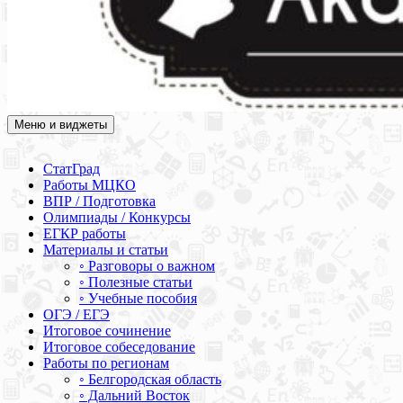
Меню и виджеты
Академия СОВА
Подготовка к ЕГЭ, ОГЭ, ВПР, МЦКО, СтатГрад, КДР, ВОШ,
олимпиады и конкурсы
СтатГрад
Работы МЦКО
ВПР / Подготовка
Олимпиады / Конкурсы
ЕГКР работы
Материалы и статьи
◦ Разговоры о важном
◦ Полезные статьи
◦ Учебные пособия
ОГЭ / ЕГЭ
Итоговое сочинение
Итоговое собеседование
Работы по регионам
◦ Белгородская область
◦ Дальний Восток