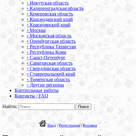
◦ Иркутская область
◦ Калининградская область
◦ Кемеровская область
◦ Краснодарский край
◦ Красноярский край
◦ Москва
◦ Московская область
◦ Оренбургская область
◦ Республика Татарстан
◦ Республика Коми
◦ Санкт-Петербург
◦ Саратовская область
◦ Свердловская область
◦ Ставропольский край
◦ Тюменская область
◦ Другие регионы
Контрольные работы
Контакты / FAQ
Найти:
Вход
|
Регистрация
|
Корзина