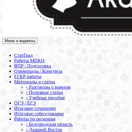
Меню и виджеты
Академия СОВА
Подготовка к ЕГЭ, ОГЭ, ВПР, МЦКО, СтатГрад, КДР, ВОШ,
олимпиады и конкурсы
СтатГрад
Работы МЦКО
ВПР / Подготовка
Олимпиады / Конкурсы
ЕГКР работы
Материалы и статьи
◦ Разговоры о важном
◦ Полезные статьи
◦ Учебные пособия
ОГЭ / ЕГЭ
Итоговое сочинение
Итоговое собеседование
Работы по регионам
◦ Белгородская область
◦ Дальний Восток