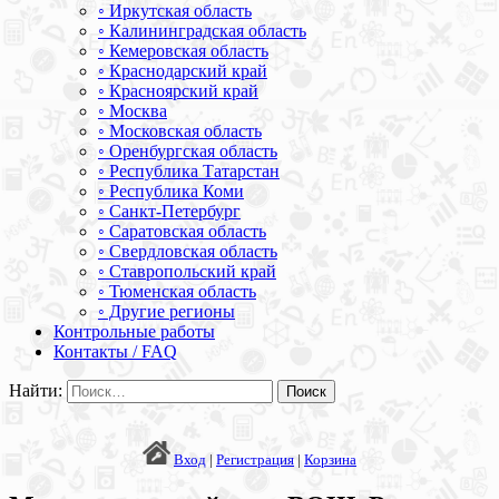
◦ Иркутская область
◦ Калининградская область
◦ Кемеровская область
◦ Краснодарский край
◦ Красноярский край
◦ Москва
◦ Московская область
◦ Оренбургская область
◦ Республика Татарстан
◦ Республика Коми
◦ Санкт-Петербург
◦ Саратовская область
◦ Свердловская область
◦ Ставропольский край
◦ Тюменская область
◦ Другие регионы
Контрольные работы
Контакты / FAQ
Найти:
Вход
|
Регистрация
|
Корзина