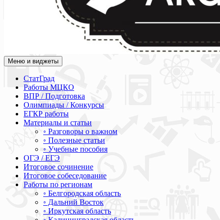
Меню и виджеты
Академия СОВА
Подготовка к ЕГЭ, ОГЭ, ВПР, МЦКО, СтатГрад, КДР, ВОШ, о
СтатГрад
Работы МЦКО
ВПР / Подготовка
Олимпиады / Конкурсы
ЕГКР работы
Материалы и статьи
◦ Разговоры о важном
◦ Полезные статьи
◦ Учебные пособия
ОГЭ / ЕГЭ
Итоговое сочинение
Итоговое собеседование
Работы по регионам
◦ Белгородская область
◦ Дальний Восток
◦ Иркутская область
◦ Калининградская область