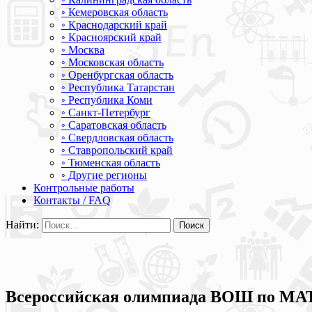
◦ Кемеровская область
◦ Краснодарский край
◦ Красноярский край
◦ Москва
◦ Московская область
◦ Оренбургская область
◦ Республика Татарстан
◦ Республика Коми
◦ Санкт-Петербург
◦ Саратовская область
◦ Свердловская область
◦ Ставропольский край
◦ Тюменская область
◦ Другие регионы
Контрольные работы
Контакты / FAQ
Найти:
Всероссийская олимпиада ВОШ по МА