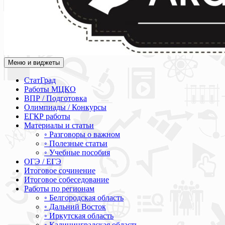
Меню и виджеты
Академия СОВА
Подготовка к ЕГЭ, ОГЭ, ВПР, МЦКО, СтатГрад, КДР, ВОШ, о
СтатГрад
Работы МЦКО
ВПР / Подготовка
Олимпиады / Конкурсы
ЕГКР работы
Материалы и статьи
◦ Разговоры о важном
◦ Полезные статьи
◦ Учебные пособия
ОГЭ / ЕГЭ
Итоговое сочинение
Итоговое собеседование
Работы по регионам
◦ Белгородская область
◦ Дальний Восток
◦ Иркутская область
◦ Калининградская область