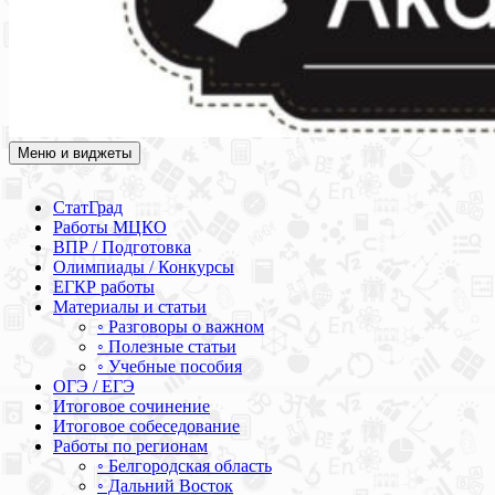
Меню и виджеты
Академия СОВА
Подготовка к ЕГЭ, ОГЭ, ВПР, МЦКО, СтатГрад, КДР, ВОШ,
олимпиады и конкурсы
СтатГрад
Работы МЦКО
ВПР / Подготовка
Олимпиады / Конкурсы
ЕГКР работы
Материалы и статьи
◦ Разговоры о важном
◦ Полезные статьи
◦ Учебные пособия
ОГЭ / ЕГЭ
Итоговое сочинение
Итоговое собеседование
Работы по регионам
◦ Белгородская область
◦ Дальний Восток