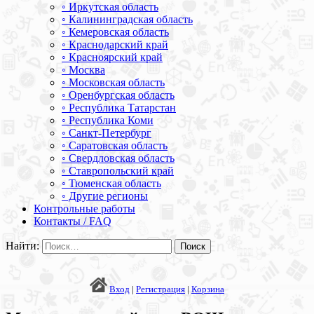
◦ Иркутская область
◦ Калининградская область
◦ Кемеровская область
◦ Краснодарский край
◦ Красноярский край
◦ Москва
◦ Московская область
◦ Оренбургская область
◦ Республика Татарстан
◦ Республика Коми
◦ Санкт-Петербург
◦ Саратовская область
◦ Свердловская область
◦ Ставропольский край
◦ Тюменская область
◦ Другие регионы
Контрольные работы
Контакты / FAQ
Найти:
Вход
|
Регистрация
|
Корзина