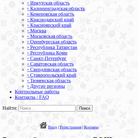
◦ Иркутская область
◦ Калининградская область
◦ Кемеровская область
◦ Краснодарский край
◦ Красноярский край
◦ Москва
◦ Московская область
◦ Оренбургская область
◦ Республика Татарстан
◦ Республика Коми
◦ Санкт-Петербург
◦ Саратовская область
◦ Свердловская область
◦ Ставропольский край
◦ Тюменская область
◦ Другие регионы
Контрольные работы
Контакты / FAQ
Найти:
Вход
|
Регистрация
|
Корзина