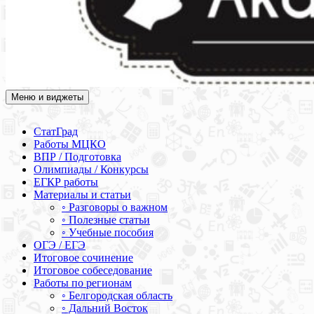
Меню и виджеты
Академия СОВА
Подготовка к ЕГЭ, ОГЭ, ВПР, МЦКО, СтатГрад, КДР, ВОШ,
олимпиады и конкурсы
СтатГрад
Работы МЦКО
ВПР / Подготовка
Олимпиады / Конкурсы
ЕГКР работы
Материалы и статьи
◦ Разговоры о важном
◦ Полезные статьи
◦ Учебные пособия
ОГЭ / ЕГЭ
Итоговое сочинение
Итоговое собеседование
Работы по регионам
◦ Белгородская область
◦ Дальний Восток