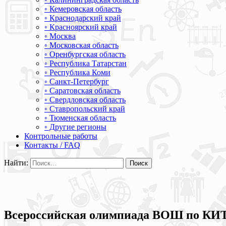
◦ Кемеровская область
◦ Краснодарский край
◦ Красноярский край
◦ Москва
◦ Московская область
◦ Оренбургская область
◦ Республика Татарстан
◦ Республика Коми
◦ Санкт-Петербург
◦ Саратовская область
◦ Свердловская область
◦ Ставропольский край
◦ Тюменская область
◦ Другие регионы
Контрольные работы
Контакты / FAQ
Найти:
Всероссийская олимпиада ВОШ по КИ