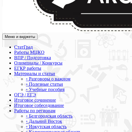
Меню и виджеты
Академия СОВА
Подготовка к ЕГЭ, ОГЭ, ВПР, МЦКО, СтатГрад, КДР, ВОШ, о
СтатГрад
Работы МЦКО
ВПР / Подготовка
Олимпиады / Конкурсы
ЕГКР работы
Материалы и статьи
◦ Разговоры о важном
◦ Полезные статьи
◦ Учебные пособия
ОГЭ / ЕГЭ
Итоговое сочинение
Итоговое собеседование
Работы по регионам
◦ Белгородская область
◦ Дальний Восток
◦ Иркутская область
◦ Калининградская область