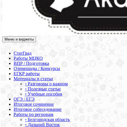
Меню и виджеты
Академия СОВА
Подготовка к ЕГЭ, ОГЭ, ВПР, МЦКО, СтатГрад, КДР, ВОШ,
олимпиады и конкурсы
СтатГрад
Работы МЦКО
ВПР / Подготовка
Олимпиады / Конкурсы
ЕГКР работы
Материалы и статьи
◦ Разговоры о важном
◦ Полезные статьи
◦ Учебные пособия
ОГЭ / ЕГЭ
Итоговое сочинение
Итоговое собеседование
Работы по регионам
◦ Белгородская область
◦ Дальний Восток