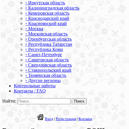
◦ Иркутская область
◦ Калининградская область
◦ Кемеровская область
◦ Краснодарский край
◦ Красноярский край
◦ Москва
◦ Московская область
◦ Оренбургская область
◦ Республика Татарстан
◦ Республика Коми
◦ Санкт-Петербург
◦ Саратовская область
◦ Свердловская область
◦ Ставропольский край
◦ Тюменская область
◦ Другие регионы
Контрольные работы
Контакты / FAQ
Найти:
Вход
|
Регистрация
|
Корзина