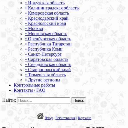
◦ Иркутская область
◦ Калининградская область
◦ Кемеровская область
◦ Краснодарский край
◦ Красноярский край
◦ Москва
◦ Московская область
◦ Оренбургская область
◦ Республика Татарстан
◦ Республика Коми
◦ Санкт-Петербург
◦ Саратовская область
◦ Свердловская область
◦ Ставропольский край
◦ Тюменская область
◦ Другие регионы
Контрольные работы
Контакты / FAQ
Найти:
Вход
|
Регистрация
|
Корзина