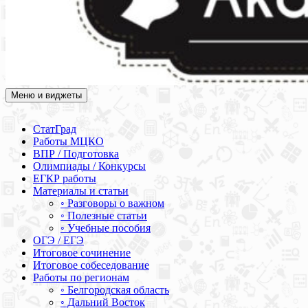
Меню и виджеты
Академия СОВА
Подготовка к ЕГЭ, ОГЭ, ВПР, МЦКО, СтатГрад, КДР, ВОШ,
олимпиады и конкурсы
СтатГрад
Работы МЦКО
ВПР / Подготовка
Олимпиады / Конкурсы
ЕГКР работы
Материалы и статьи
◦ Разговоры о важном
◦ Полезные статьи
◦ Учебные пособия
ОГЭ / ЕГЭ
Итоговое сочинение
Итоговое собеседование
Работы по регионам
◦ Белгородская область
◦ Дальний Восток