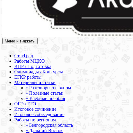
Меню и виджеты
Академия СОВА
Подготовка к ЕГЭ, ОГЭ, ВПР, МЦКО, СтатГрад, КДР, ВОШ,
олимпиады и конкурсы
СтатГрад
Работы МЦКО
ВПР / Подготовка
Олимпиады / Конкурсы
ЕГКР работы
Материалы и статьи
◦ Разговоры о важном
◦ Полезные статьи
◦ Учебные пособия
ОГЭ / ЕГЭ
Итоговое сочинение
Итоговое собеседование
Работы по регионам
◦ Белгородская область
◦ Дальний Восток