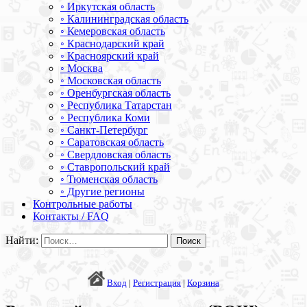
◦ Иркутская область
◦ Калининградская область
◦ Кемеровская область
◦ Краснодарский край
◦ Красноярский край
◦ Москва
◦ Московская область
◦ Оренбургская область
◦ Республика Татарстан
◦ Республика Коми
◦ Санкт-Петербург
◦ Саратовская область
◦ Свердловская область
◦ Ставропольский край
◦ Тюменская область
◦ Другие регионы
Контрольные работы
Контакты / FAQ
Найти:
Вход
|
Регистрация
|
Корзина