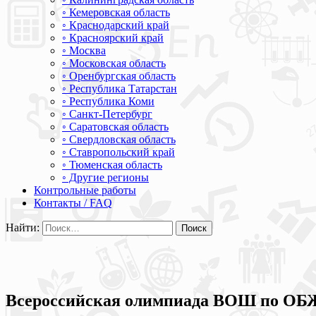
◦ Кемеровская область
◦ Краснодарский край
◦ Красноярский край
◦ Москва
◦ Московская область
◦ Оренбургская область
◦ Республика Татарстан
◦ Республика Коми
◦ Санкт-Петербург
◦ Саратовская область
◦ Свердловская область
◦ Ставропольский край
◦ Тюменская область
◦ Другие регионы
Контрольные работы
Контакты / FAQ
Найти:
Всероссийская олимпиада ВОШ по ОБЖ