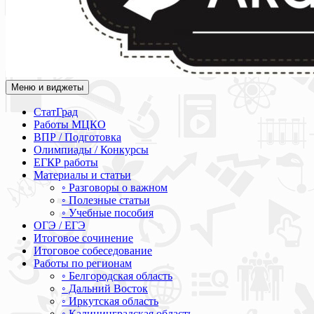
Меню и виджеты
Академия СОВА
Подготовка к ЕГЭ, ОГЭ, ВПР, МЦКО, СтатГрад, КДР, ВОШ, о
СтатГрад
Работы МЦКО
ВПР / Подготовка
Олимпиады / Конкурсы
ЕГКР работы
Материалы и статьи
◦ Разговоры о важном
◦ Полезные статьи
◦ Учебные пособия
ОГЭ / ЕГЭ
Итоговое сочинение
Итоговое собеседование
Работы по регионам
◦ Белгородская область
◦ Дальний Восток
◦ Иркутская область
◦ Калининградская область