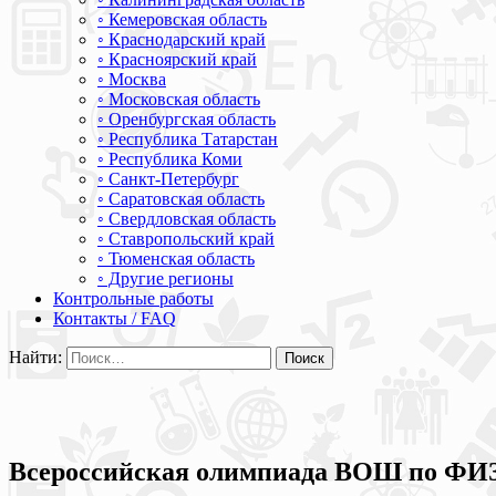
◦ Кемеровская область
◦ Краснодарский край
◦ Красноярский край
◦ Москва
◦ Московская область
◦ Оренбургская область
◦ Республика Татарстан
◦ Республика Коми
◦ Санкт-Петербург
◦ Саратовская область
◦ Свердловская область
◦ Ставропольский край
◦ Тюменская область
◦ Другие регионы
Контрольные работы
Контакты / FAQ
Найти:
Всероссийская олимпиада ВОШ по ФИ