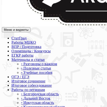
Меню и виджеты
Академия СОВА
Подготовка к ЕГЭ, ОГЭ, ВПР, МЦКО, СтатГрад, КДР, ВОШ, о
СтатГрад
Работы МЦКО
ВПР / Подготовка
Олимпиады / Конкурсы
ЕГКР работы
Материалы и статьи
◦ Разговоры о важном
◦ Полезные статьи
◦ Учебные пособия
ОГЭ / ЕГЭ
Итоговое сочинение
Итоговое собеседование
Работы по регионам
◦ Белгородская область
◦ Дальний Восток
◦ Иркутская область
◦ Калининградская область