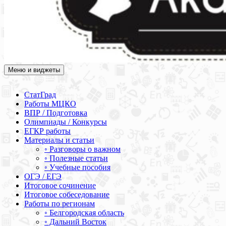
Меню и виджеты
Академия СОВА
Подготовка к ЕГЭ, ОГЭ, ВПР, МЦКО, СтатГрад, КДР, ВОШ,
олимпиады и конкурсы
СтатГрад
Работы МЦКО
ВПР / Подготовка
Олимпиады / Конкурсы
ЕГКР работы
Материалы и статьи
◦ Разговоры о важном
◦ Полезные статьи
◦ Учебные пособия
ОГЭ / ЕГЭ
Итоговое сочинение
Итоговое собеседование
Работы по регионам
◦ Белгородская область
◦ Дальний Восток