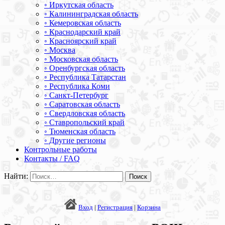
◦ Иркутская область
◦ Калининградская область
◦ Кемеровская область
◦ Краснодарский край
◦ Красноярский край
◦ Москва
◦ Московская область
◦ Оренбургская область
◦ Республика Татарстан
◦ Республика Коми
◦ Санкт-Петербург
◦ Саратовская область
◦ Свердловская область
◦ Ставропольский край
◦ Тюменская область
◦ Другие регионы
Контрольные работы
Контакты / FAQ
Найти:
Вход
|
Регистрация
|
Корзина