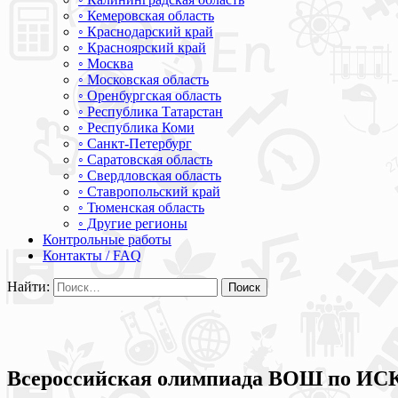
◦ Кемеровская область
◦ Краснодарский край
◦ Красноярский край
◦ Москва
◦ Московская область
◦ Оренбургская область
◦ Республика Татарстан
◦ Республика Коми
◦ Санкт-Петербург
◦ Саратовская область
◦ Свердловская область
◦ Ставропольский край
◦ Тюменская область
◦ Другие регионы
Контрольные работы
Контакты / FAQ
Найти:
Всероссийская олимпиада ВОШ по ИСК