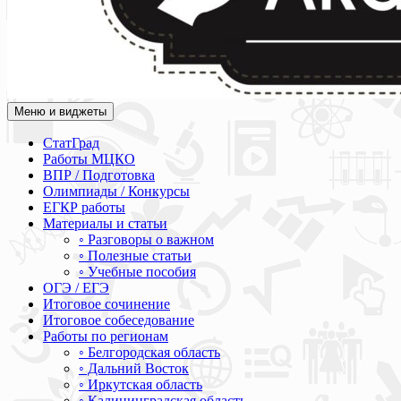
Меню и виджеты
Академия СОВА
Подготовка к ЕГЭ, ОГЭ, ВПР, МЦКО, СтатГрад, КДР, ВОШ, о
СтатГрад
Работы МЦКО
ВПР / Подготовка
Олимпиады / Конкурсы
ЕГКР работы
Материалы и статьи
◦ Разговоры о важном
◦ Полезные статьи
◦ Учебные пособия
ОГЭ / ЕГЭ
Итоговое сочинение
Итоговое собеседование
Работы по регионам
◦ Белгородская область
◦ Дальний Восток
◦ Иркутская область
◦ Калининградская область