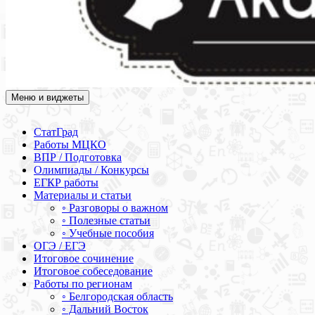
Меню и виджеты
Академия СОВА
Подготовка к ЕГЭ, ОГЭ, ВПР, МЦКО, СтатГрад, КДР, ВОШ,
олимпиады и конкурсы
СтатГрад
Работы МЦКО
ВПР / Подготовка
Олимпиады / Конкурсы
ЕГКР работы
Материалы и статьи
◦ Разговоры о важном
◦ Полезные статьи
◦ Учебные пособия
ОГЭ / ЕГЭ
Итоговое сочинение
Итоговое собеседование
Работы по регионам
◦ Белгородская область
◦ Дальний Восток