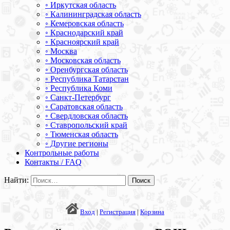
◦ Иркутская область
◦ Калининградская область
◦ Кемеровская область
◦ Краснодарский край
◦ Красноярский край
◦ Москва
◦ Московская область
◦ Оренбургская область
◦ Республика Татарстан
◦ Республика Коми
◦ Санкт-Петербург
◦ Саратовская область
◦ Свердловская область
◦ Ставропольский край
◦ Тюменская область
◦ Другие регионы
Контрольные работы
Контакты / FAQ
Найти:
Вход
|
Регистрация
|
Корзина