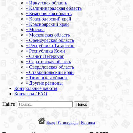
◦ Иркутская область
◦ Калининградская область
◦ Кемеровская область
◦ Краснодарский край
◦ Красноярский край
◦ Москва
◦ Московская область
◦ Оренбургская область
◦ Республика Татарстан
◦ Республика Коми
◦ Санкт-Петербург
◦ Саратовская область
◦ Свердловская область
◦ Ставропольский край
◦ Тюменская область
◦ Другие регионы
Контрольные работы
Контакты / FAQ
Найти:
Вход
|
Регистрация
|
Корзина