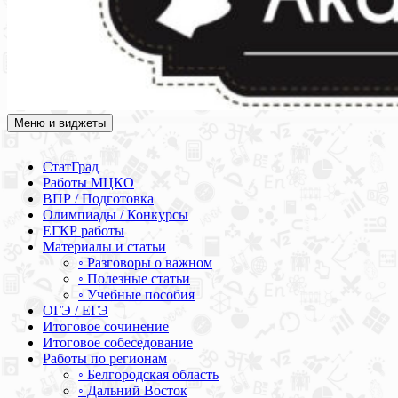
Меню и виджеты
Академия СОВА
Подготовка к ЕГЭ, ОГЭ, ВПР, МЦКО, СтатГрад, КДР, ВОШ,
олимпиады и конкурсы
СтатГрад
Работы МЦКО
ВПР / Подготовка
Олимпиады / Конкурсы
ЕГКР работы
Материалы и статьи
◦ Разговоры о важном
◦ Полезные статьи
◦ Учебные пособия
ОГЭ / ЕГЭ
Итоговое сочинение
Итоговое собеседование
Работы по регионам
◦ Белгородская область
◦ Дальний Восток