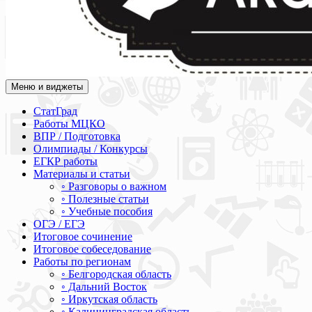
Меню и виджеты
Академия СОВА
Подготовка к ЕГЭ, ОГЭ, ВПР, МЦКО, СтатГрад, КДР, ВОШ, о
СтатГрад
Работы МЦКО
ВПР / Подготовка
Олимпиады / Конкурсы
ЕГКР работы
Материалы и статьи
◦ Разговоры о важном
◦ Полезные статьи
◦ Учебные пособия
ОГЭ / ЕГЭ
Итоговое сочинение
Итоговое собеседование
Работы по регионам
◦ Белгородская область
◦ Дальний Восток
◦ Иркутская область
◦ Калининградская область