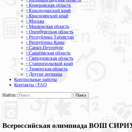
◦ Кемеровская область
◦ Краснодарский край
◦ Красноярский край
◦ Москва
◦ Московская область
◦ Оренбургская область
◦ Республика Татарстан
◦ Республика Коми
◦ Санкт-Петербург
◦ Саратовская область
◦ Свердловская область
◦ Ставропольский край
◦ Тюменская область
◦ Другие регионы
Контрольные работы
Контакты / FAQ
Найти:
Всероссийская олимпиада ВОШ СИРИУС 