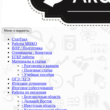
Меню и виджеты
Академия СОВА
Подготовка к ЕГЭ, ОГЭ, ВПР, МЦКО, СтатГрад, КДР, ВОШ, о
СтатГрад
Работы МЦКО
ВПР / Подготовка
Олимпиады / Конкурсы
ЕГКР работы
Материалы и статьи
◦ Разговоры о важном
◦ Полезные статьи
◦ Учебные пособия
ОГЭ / ЕГЭ
Итоговое сочинение
Итоговое собеседование
Работы по регионам
◦ Белгородская область
◦ Дальний Восток
◦ Иркутская область
◦ Калининградская область