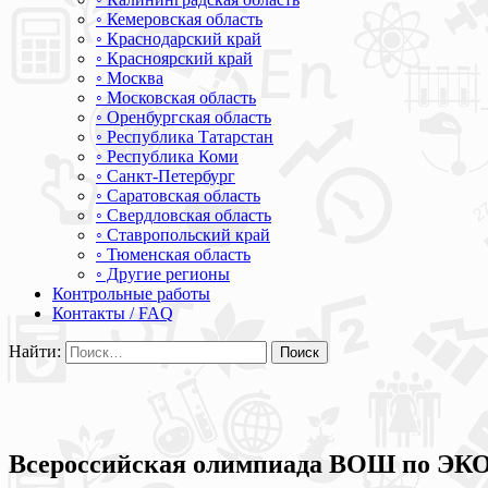
◦ Кемеровская область
◦ Краснодарский край
◦ Красноярский край
◦ Москва
◦ Московская область
◦ Оренбургская область
◦ Республика Татарстан
◦ Республика Коми
◦ Санкт-Петербург
◦ Саратовская область
◦ Свердловская область
◦ Ставропольский край
◦ Тюменская область
◦ Другие регионы
Контрольные работы
Контакты / FAQ
Найти:
Всероссийская олимпиада ВОШ по ЭКО