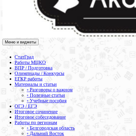
Меню и виджеты
Академия СОВА
Подготовка к ЕГЭ, ОГЭ, ВПР, МЦКО, СтатГрад, КДР, ВОШ,
олимпиады и конкурсы
СтатГрад
Работы МЦКО
ВПР / Подготовка
Олимпиады / Конкурсы
ЕГКР работы
Материалы и статьи
◦ Разговоры о важном
◦ Полезные статьи
◦ Учебные пособия
ОГЭ / ЕГЭ
Итоговое сочинение
Итоговое собеседование
Работы по регионам
◦ Белгородская область
◦ Дальний Восток