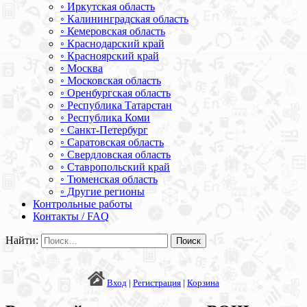
◦ Иркутская область
◦ Калининградская область
◦ Кемеровская область
◦ Краснодарский край
◦ Красноярский край
◦ Москва
◦ Московская область
◦ Оренбургская область
◦ Республика Татарстан
◦ Республика Коми
◦ Санкт-Петербург
◦ Саратовская область
◦ Свердловская область
◦ Ставропольский край
◦ Тюменская область
◦ Другие регионы
Контрольные работы
Контакты / FAQ
Найти:
Вход
|
Регистрация
|
Корзина