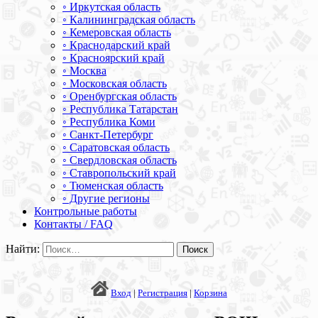
◦ Иркутская область
◦ Калининградская область
◦ Кемеровская область
◦ Краснодарский край
◦ Красноярский край
◦ Москва
◦ Московская область
◦ Оренбургская область
◦ Республика Татарстан
◦ Республика Коми
◦ Санкт-Петербург
◦ Саратовская область
◦ Свердловская область
◦ Ставропольский край
◦ Тюменская область
◦ Другие регионы
Контрольные работы
Контакты / FAQ
Найти:
Вход
|
Регистрация
|
Корзина