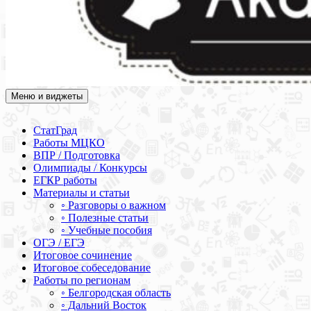
Меню и виджеты
Академия СОВА
Подготовка к ЕГЭ, ОГЭ, ВПР, МЦКО, СтатГрад, КДР, ВОШ,
олимпиады и конкурсы
СтатГрад
Работы МЦКО
ВПР / Подготовка
Олимпиады / Конкурсы
ЕГКР работы
Материалы и статьи
◦ Разговоры о важном
◦ Полезные статьи
◦ Учебные пособия
ОГЭ / ЕГЭ
Итоговое сочинение
Итоговое собеседование
Работы по регионам
◦ Белгородская область
◦ Дальний Восток