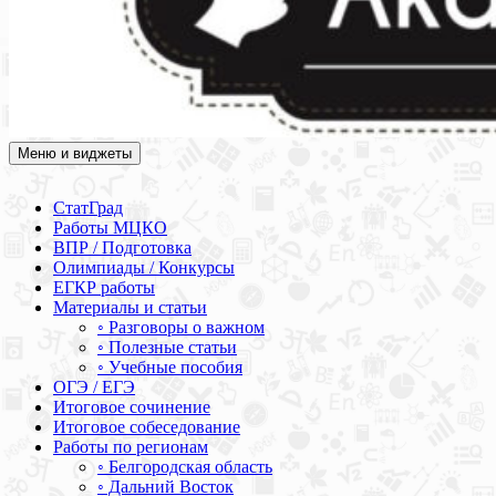
Меню и виджеты
Академия СОВА
Подготовка к ЕГЭ, ОГЭ, ВПР, МЦКО, СтатГрад, КДР, ВОШ,
олимпиады и конкурсы
СтатГрад
Работы МЦКО
ВПР / Подготовка
Олимпиады / Конкурсы
ЕГКР работы
Материалы и статьи
◦ Разговоры о важном
◦ Полезные статьи
◦ Учебные пособия
ОГЭ / ЕГЭ
Итоговое сочинение
Итоговое собеседование
Работы по регионам
◦ Белгородская область
◦ Дальний Восток