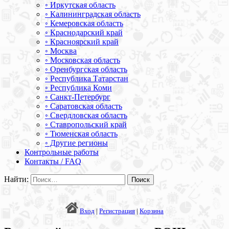
◦ Иркутская область
◦ Калининградская область
◦ Кемеровская область
◦ Краснодарский край
◦ Красноярский край
◦ Москва
◦ Московская область
◦ Оренбургская область
◦ Республика Татарстан
◦ Республика Коми
◦ Санкт-Петербург
◦ Саратовская область
◦ Свердловская область
◦ Ставропольский край
◦ Тюменская область
◦ Другие регионы
Контрольные работы
Контакты / FAQ
Найти:
Вход
|
Регистрация
|
Корзина