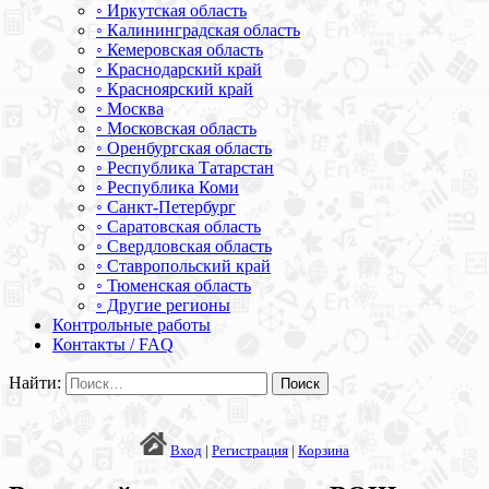
◦ Иркутская область
◦ Калининградская область
◦ Кемеровская область
◦ Краснодарский край
◦ Красноярский край
◦ Москва
◦ Московская область
◦ Оренбургская область
◦ Республика Татарстан
◦ Республика Коми
◦ Санкт-Петербург
◦ Саратовская область
◦ Свердловская область
◦ Ставропольский край
◦ Тюменская область
◦ Другие регионы
Контрольные работы
Контакты / FAQ
Найти:
Вход
|
Регистрация
|
Корзина