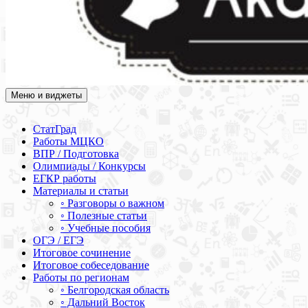
Меню и виджеты
Академия СОВА
Подготовка к ЕГЭ, ОГЭ, ВПР, МЦКО, СтатГрад, КДР, ВОШ,
олимпиады и конкурсы
СтатГрад
Работы МЦКО
ВПР / Подготовка
Олимпиады / Конкурсы
ЕГКР работы
Материалы и статьи
◦ Разговоры о важном
◦ Полезные статьи
◦ Учебные пособия
ОГЭ / ЕГЭ
Итоговое сочинение
Итоговое собеседование
Работы по регионам
◦ Белгородская область
◦ Дальний Восток