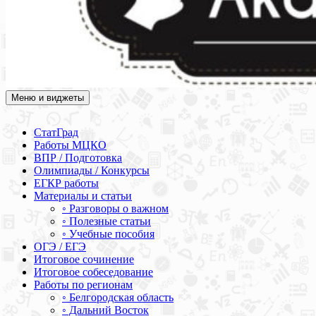
Меню и виджеты
Академия СОВА
Подготовка к ЕГЭ, ОГЭ, ВПР, МЦКО, СтатГрад, КДР, ВОШ,
олимпиады и конкурсы
СтатГрад
Работы МЦКО
ВПР / Подготовка
Олимпиады / Конкурсы
ЕГКР работы
Материалы и статьи
◦ Разговоры о важном
◦ Полезные статьи
◦ Учебные пособия
ОГЭ / ЕГЭ
Итоговое сочинение
Итоговое собеседование
Работы по регионам
◦ Белгородская область
◦ Дальний Восток