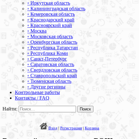
◦ Иркутская область
◦ Калининградская область
◦ Кемеровская область
◦ Краснодарский край
◦ Красноярский край
◦ Москва
◦ Московская область
◦ Оренбургская область
◦ Республика Татарстан
◦ Республика Коми
◦ Санкт-Петербург
◦ Саратовская область
◦ Свердловская область
◦ Ставропольский край
◦ Тюменская область
◦ Другие регионы
Контрольные работы
Контакты / FAQ
Найти:
Вход
|
Регистрация
|
Корзина