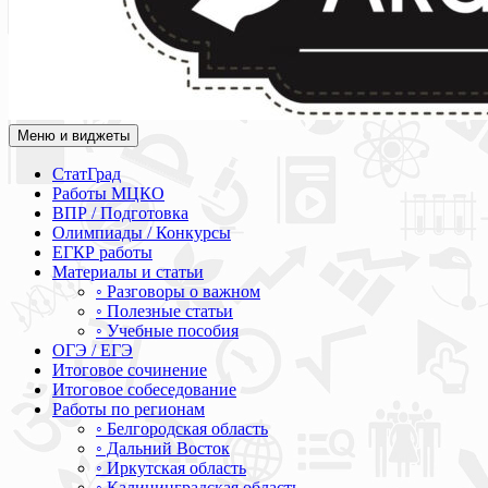
Меню и виджеты
Академия СОВА
Подготовка к ЕГЭ, ОГЭ, ВПР, МЦКО, СтатГрад, КДР, ВОШ, о
СтатГрад
Работы МЦКО
ВПР / Подготовка
Олимпиады / Конкурсы
ЕГКР работы
Материалы и статьи
◦ Разговоры о важном
◦ Полезные статьи
◦ Учебные пособия
ОГЭ / ЕГЭ
Итоговое сочинение
Итоговое собеседование
Работы по регионам
◦ Белгородская область
◦ Дальний Восток
◦ Иркутская область
◦ Калининградская область