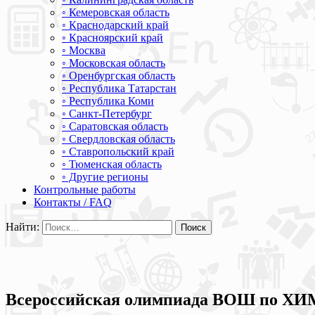
◦ Кемеровская область
◦ Краснодарский край
◦ Красноярский край
◦ Москва
◦ Московская область
◦ Оренбургская область
◦ Республика Татарстан
◦ Республика Коми
◦ Санкт-Петербург
◦ Саратовская область
◦ Свердловская область
◦ Ставропольский край
◦ Тюменская область
◦ Другие регионы
Контрольные работы
Контакты / FAQ
Найти:
Всероссийская олимпиада ВОШ по ХИМИ